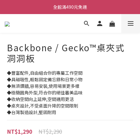
ATB會員 滿20000折1000 滿10000折500 滿5000折250
全館滿490元免運
單顆效果器最低44折
ATB會員 滿20000折1000 滿10000折500 滿5000折250
Backbone / Gecko™桌夾式
洞洞板
◆豐富配件,自由組合你的專屬工作空間
◆具磁吸性,輕鬆固定備忘錄和日常小物
◆無須鑽牆,容易安裝,使用場景更多樣
◆極簡圓角外型,符合你的絕佳審美品味
◆收納空間向上延伸,空間運用更活
◆桌夾設計,不受桌面升降的空間限制
◆台灣製造設計,堅固耐用
NT$2,290
NT$1,290