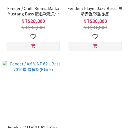
Fender / Chilli Beans. Maika
Fender / Player Jazz Bass J貝
Mustang Bass 簽名款電貝斯
斯(5色/2種指板)
(代購)
NT$28,800
NT$30,800
NT$35,600
NT$31,800
Fender / AM VINT 62 J Bass