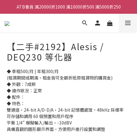
ATB會員 滿20000折1000 滿10000折500 滿5000折250
ATB會員 滿20000折1000 滿10000折500 滿5000折250
全館滿490元免運
單顆效果器最低44折
【二手#2192】Alesis /
ATB會員 滿20000折1000 滿10000折500 滿5000折250
DEQ230 等化器
◆ 季租500/月 | 年租300/月
(租賃期間或期滿，租金皆可全額折抵原租賃物的購買金)
◆ 外觀：7成新 
◆ 運作狀況：正常
◆ 配件：
◆ 特色：
雙通道，24-bit A/D-D/A，24-bit 記憶體處理，48kHz 採樣率
可存儲和調用 60 個預置和用戶程序
平衡 1/4" 模擬輸入/輸出，-10dBV
具備直觀的圖形顯示界面，方便用戶進行設置和調整