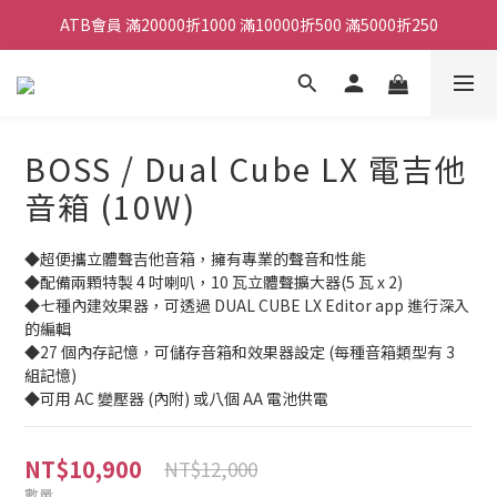
ATB會員 滿20000折1000 滿10000折500 滿5000折250
ATB會員 滿20000折1000 滿10000折500 滿5000折250
全館滿490元免運
單顆效果器最低44折
BOSS / Dual Cube LX 電吉他
ATB會員 滿20000折1000 滿10000折500 滿5000折250
音箱 (10W)
◆超便攜立體聲吉他音箱，擁有專業的聲音和性能 
◆配備兩顆特製 4 吋喇叭，10 瓦立體聲擴大器(5 瓦 x 2)
◆七種內建效果器，可透過 DUAL CUBE LX Editor app 進行深入
的編輯
◆27 個內存記憶，可儲存音箱和效果器設定 (每種音箱類型有 3 
組記憶)
◆可用 AC 變壓器 (內附) 或八個 AA 電池供電
NT$10,900
NT$12,000
數量