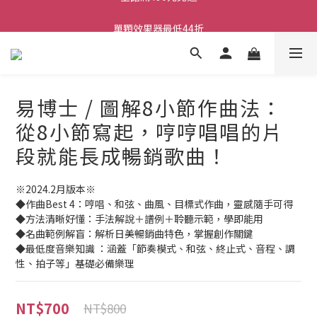
ATB會員 滿20000折1000 滿10000折500 滿5000折250
單顆效果器最低44折
ATB會員 滿20000折1000 滿10000折500 滿5000折250
易博士 / 圖解8小節作曲法：
從8小節寫起，哼哼唱唱的片
段就能長成暢銷歌曲！
※2024.2月版本※
◆作曲Best 4：哼唱、和弦、曲風、目標式作曲，靈感隨手可得
◆方法清晰好懂：手法解說＋譜例＋聆聽示範，學即能用
◆名曲範例解盲：解析日美暢銷曲特色，掌握創作關鍵
◆最低度音樂知識 ：涵蓋「節奏模式、和弦、終止式、音程、調
性、拍子等」基礎必備樂理
NT$700
NT$800