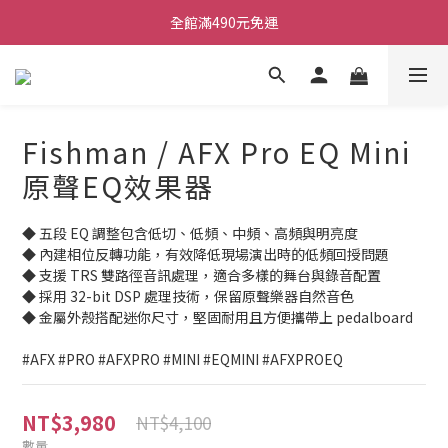
ATB會員 滿20000折1000 滿10000折500 滿5000折250
全館滿490元免運
單顆效果器最低44折
ATB會員 滿20000折1000 滿10000折500 滿5000折250
Fishman / AFX Pro EQ Mini
原聲EQ效果器
◆ 五段 EQ 調整包含低切、低頻、中頻、高頻與明亮度
◆ 內建相位反轉功能，有效降低現場演出時的低頻回授問題
◆ 支援 TRS 雙路徑音訊處理，適合多樣的舞台與錄音配置
◆ 採用 32-bit DSP 處理技術，保留原聲樂器自然音色
◆ 金屬外殼搭配迷你尺寸，堅固耐用且方便攜帶上 pedalboard
#AFX #PRO #AFXPRO #MINI #EQMINI #AFXPROEQ
NT$3,980
NT$4,100
數量