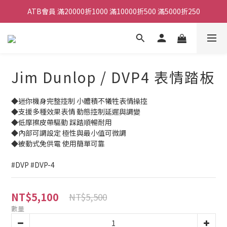
ATB會員 滿20000折1000 滿10000折500 滿5000折250
ATB會員 滿20000折1000 滿10000折500 滿5000折250
全館滿490元免運
單顆效果器最低44折
Jim Dunlop / DVP4 表情踏板
ATB會員 滿20000折1000 滿10000折500 滿5000折250
◆迷你機身完整控制 小體積不犧牲表情操控
◆支援多種效果表情 動態控制延遲與調變
◆低摩擦皮帶驅動 踩踏順暢耐用
◆內部可調設定 極性與最小值可微調
◆被動式免供電 使用簡單可靠
#DVP #DVP-4
NT$5,100
NT$5,500
數量