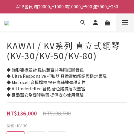
ATB會員 滿20000折1000 滿10000折500 滿5000折250
全館滿490元免運
單顆效果器最低44折
ATB會員 滿20000折1000 滿10000折500 滿5000折250
KAWAI / KV系列 直立式鋼琴
(KV-30/KV-50/KV-80)
◆ 錐形響板設計 提供豐富共鳴與細膩音色
◆ Ultra Responsive 打弦器 具備靈敏觸鍵與穩定表現
◆ Microcell 音槌擋桿 提升高速連彈穩定性
◆ All Underfelted 音槌 音色飽滿層次豐富
◆ 鍵盤蓋安全緩降裝置 提供安心使用體驗
NT$138,500
NT$136,000
型號
: KV-30