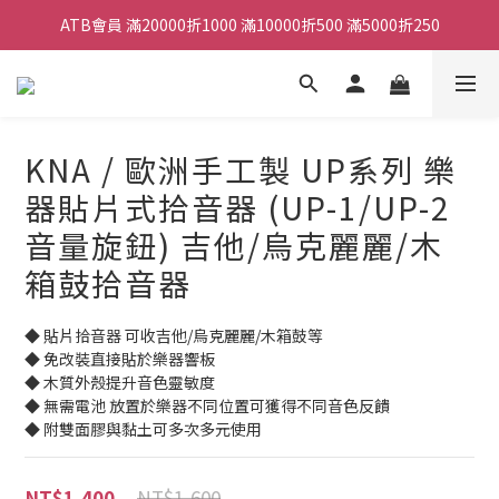
ATB會員 滿20000折1000 滿10000折500 滿5000折250
ATB會員 滿20000折1000 滿10000折500 滿5000折250
全館滿490元免運
單顆效果器最低44折
KNA / 歐洲手工製 UP系列 樂
ATB會員 滿20000折1000 滿10000折500 滿5000折250
器貼片式拾音器 (UP-1/UP-2
音量旋鈕) 吉他/烏克麗麗/木
箱鼓拾音器
◆ 貼片拾音器 可收吉他/烏克麗麗/木箱鼓等
◆ 免改裝直接貼於樂器響板
◆ 木質外殼提升音色靈敏度
◆ 無需電池 放置於樂器不同位置可獲得不同音色反饋
◆ 附雙面膠與黏土可多次多元使用
NT$1,600
NT$1,400