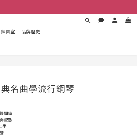
練團室
品牌歷史
立即購買
從古典名曲學流行鋼琴
和聲關係
伴奏型態
上手
譜