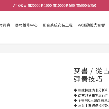
ATB會員 滿20000折1000 滿10000折500 滿5000折250
ATB會員 滿20000折1000 滿10000折500 滿5000折250
全館滿490元免運
材買賣
器材維修中心
影音系統安裝工程
PA活動燈光音響
單顆效果器最低44折
ATB會員 滿20000折1000 滿10000折500 滿5000折250
麥書 / 
彈奏技巧
◆ 和弦標註清晰分析
◆ 從古典名曲學流行
◆ 全書採C大調改編易
◆ 左右手五線譜標準記