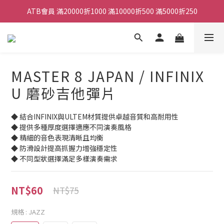
ATB會員 滿20000折1000 滿10000折500 滿5000折250
ATB會員 滿20000折1000 滿10000折500 滿5000折250
全館滿490元免運
單顆效果器最低44折
MASTER 8 JAPAN / INFINIX
ATB會員 滿20000折1000 滿10000折500 滿5000折250
U 磨砂吉他彈片
◆ 結合INFINIX與ULTEM材質提供卓越音質和高耐用性
◆ 提供多種厚度選擇適應不同演奏風格
◆ 精細的音色表現清晰且均衡
◆ 防滑設計提高抓握力增強穩定性
◆ 不同型狀選擇滿足多樣演奏需求
NT$60
NT$75
規格
: JAZZ