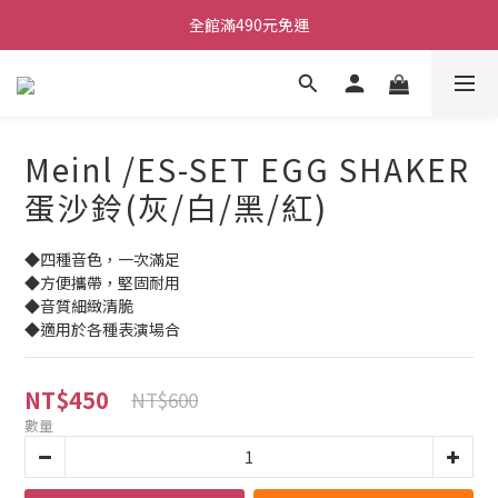
ATB會員 滿20000折1000 滿10000折500 滿5000折250
全館滿490元免運
單顆效果器最低44折
ATB會員 滿20000折1000 滿10000折500 滿5000折250
Meinl /ES-SET EGG SHAKER
蛋沙鈴(灰/白/黑/紅)
◆四種音色，一次滿足
◆方便攜帶，堅固耐用
◆音質細緻清脆
◆適用於各種表演場合
NT$450
NT$600
數量