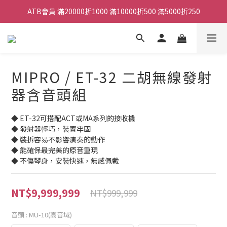
ATB會員 滿20000折1000 滿10000折500 滿5000折250
ATB會員 滿20000折1000 滿10000折500 滿5000折250
全館滿490元免運
單顆效果器最低44折
MIPRO / ET-32 二胡無線發射
ATB會員 滿20000折1000 滿10000折500 滿5000折250
器含音頭組
◆ ET-32可搭配ACT或MA系列的接收機
◆ 發射器輕巧，裝置牢固
◆ 裝拆容易不影響演奏的動作
◆ 能確保最完美的原音重現
◆ 不傷琴身，安裝快速，無感佩戴
NT$9,999,999
NT$999,999
音頭
: MU-10(高音域)