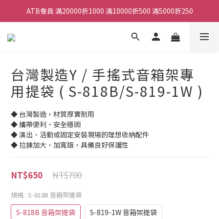
ATB會員 滿20000折1000 滿10000折500 滿5000折250
ATB會員 滿20000折1000 滿10000折500 滿5000折250
全館滿490元免運
單顆效果器最低44折
台灣製造Y / 手搖式音箱架專
ATB會員 滿20000折1000 滿10000折500 滿5000折250
用提袋 ( S-818B/S-819-1W )
◆ 台灣製造，材質厚實耐用 
◆ 攜帶便利、安全穩固 
◆ 演出、活動或固定安裝現場的理想收納配件 
◆ 拉鍊加大、加寬版，具備良好保護性
NT$700
NT$650
規格
: S-818B 音箱架提袋
S-818B 音箱架提袋
S-819-1W 音箱架提袋