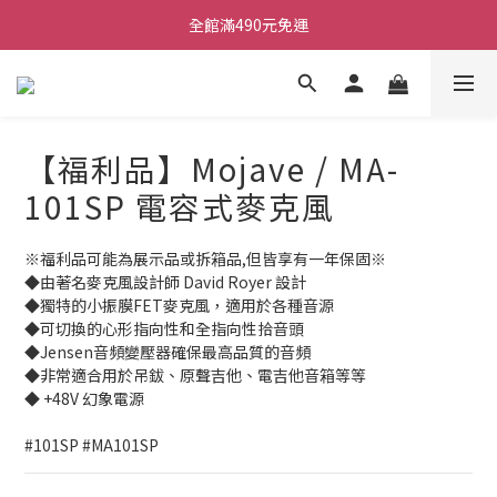
ATB會員 滿20000折1000 滿10000折500 滿5000折250
全館滿490元免運
單顆效果器最低44折
ATB會員 滿20000折1000 滿10000折500 滿5000折250
【福利品】Mojave / MA-
101SP 電容式麥克風
※福利品可能為展示品或拆箱品,但皆享有一年保固※
◆由著名麥克風設計師 David Royer 設計 
◆獨特的小振膜FET麥克風，適用於各種音源
◆可切換的心形指向性和全指向性拾音頭
◆Jensen音頻變壓器確保最高品質的音頻
◆非常適合用於吊鈸、原聲吉他、電吉他音箱等等
◆ +48V 幻象電源
#101SP #MA101SP