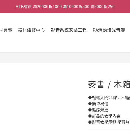
ATB會員 滿20000折1000 滿10000折500 滿5000折250
ATB會員 滿20000折1000 滿10000折500 滿5000折250
全館滿490元免運
材買賣
器材維修中心
影音系統安裝工程
PA活動燈光音響
單顆效果器最低44折
ATB會員 滿20000折1000 滿10000折500 滿5000折250
麥書 / 
◆輕鬆入門24課，木
◆簡單易懂
◆循序漸進
◆詳盡的教學內容
◆影音教學示範 學習