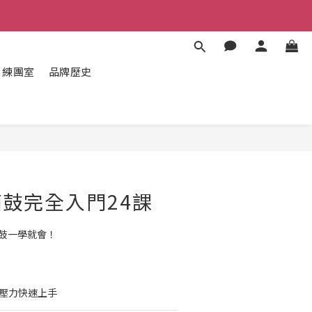
練團室
品牌歷史
立即購買
木箱鼓完全入門24課
箱鼓一學就會！
無壓力快速上手