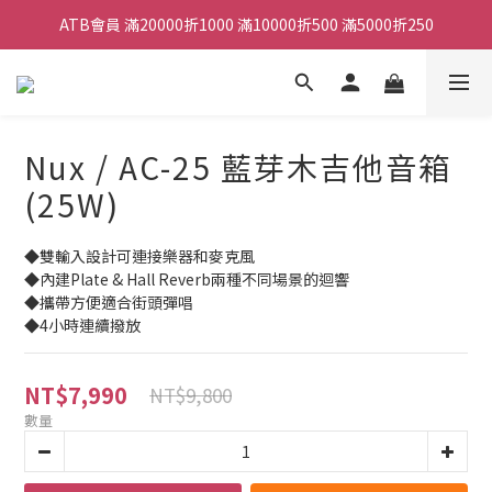
ATB會員 滿20000折1000 滿10000折500 滿5000折250
ATB會員 滿20000折1000 滿10000折500 滿5000折250
全館滿490元免運
單顆效果器最低44折
Nux / AC-25 藍芽木吉他音箱
ATB會員 滿20000折1000 滿10000折500 滿5000折250
(25W)
◆雙輸入設計可連接樂器和麥克風
◆內建Plate & Hall Reverb兩種不同場景的迴響
◆攜帶方便適合街頭彈唱
◆4小時連續撥放
NT$7,990
NT$9,800
數量