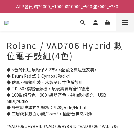
ATB會員 滿20000折1000 滿10000折500 滿5000折250
ATB會員 滿20000折1000 滿10000折500 滿5000折250
全館滿490元免運
單顆效果器最低44折
Roland / VAD706 Hybrid 數
ATB會員 滿20000折1000 滿10000折500 滿5000折250
位電子鼓組(4色)
◆ <台灣代理 原廠保固2年> <全省免費運送安裝>
◆ Drum Pad x5 & Cymbal Pad x4
◆ 仿真不鏽鋼小鼓、木製全尺寸傳統鼓肚
◆ TD-50X旗艦音源機，展現真實聲音和響應
◆ 100鼓組音色、900+樂器音色、4軌額外擴充、USB 
MIDI/Audio
◆ 多重感應數位打擊板：小鼓/Ride/Hi-hat
◆ 三層網狀鼓面小鼓/Tom3，極靜音自然回彈
#VAD706 #HYBRID #VAD706HYBRID #VAD #706 #VAD-706