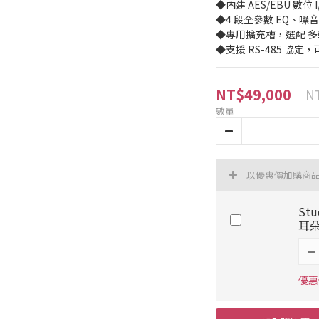
◆內建 AES/EBU 數位 I/
◆4 段全參數 EQ、噪
◆專用擴充槽，選配 多軌
◆支援 RS-485 協
NT$49,000
NT
數量
以優惠價加購商
Stu
耳
優惠價