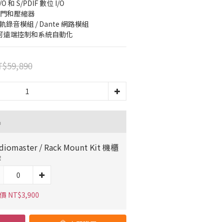
O 和 S/PDIF 數位 I/O
音門和壓縮器
錄音模組 / Dante 網路模組
定，可遠端控制和系統自動化
$59,890
品
diomaster / Rack Mount Kit 機櫃
朵
 NT$3,900