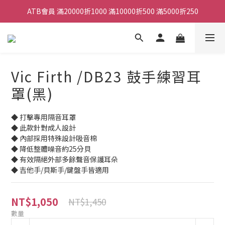
ATB會員 滿20000折1000 滿10000折500 滿5000折250
ATB會員 滿20000折1000 滿10000折500 滿5000折250
全館滿490元免運
單顆效果器最低44折
Vic Firth /DB23 鼓手練習耳
ATB會員 滿20000折1000 滿10000折500 滿5000折250
罩(黑)
◆ 打擊專用隔音耳罩
◆ 此款針對成人設計
◆ 內部採用特殊設計吸音棉
◆ 降低整體噪音約25分貝
◆ 有效隔絕外部多餘聲音保護耳朵
◆ 吉他手/貝斯手/鍵盤手皆適用
NT$1,050
NT$1,450
數量