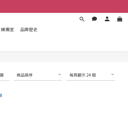
練團室
品牌歷史
選
商品排序
每頁顯示 24 個