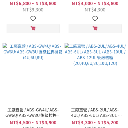
NT$6,800 ~ NT$8,800
NT$3,000 ~ NT$3,800
NT$9,300
NT$4,300
工廠直營 / ABS-GW4U/ ABS-
工廠直營 / ABS-2UL/ ABS-
GW6U/ ABS-GW8U 後級拉桿機
4UL/ ABS-6UL/ ABS-8UL /
箱(4U,6U,8U)
ABS-10UL / ABS-12UL 後級機
NT$4,500 ~ NT$4,900
NT$3,300 ~ NT$5,200
箱(2U,4U,6U,8U,10U,12U)