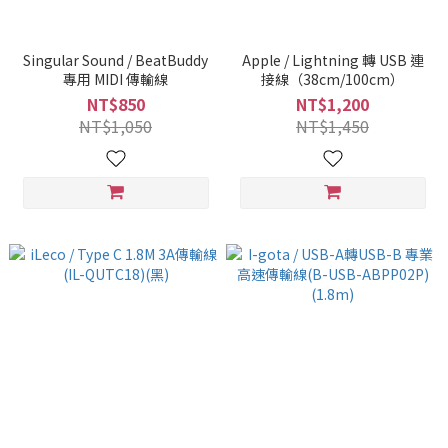
Singular Sound / BeatBuddy
Apple / Lightning 轉 USB 連
專用 MIDI 傳輸線
接線（38cm/100cm）
NT$850
NT$1,200
NT$1,050
NT$1,450